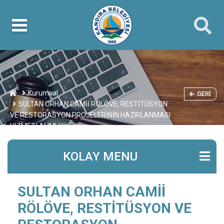
Kurumsal
GERI
SULTAN ORHAN CAMİİ RÖLÖVE, RESTİTÜSYON
VE RESTORASYON PROJELERİNİN HAZIRLANMASI
HİZMETİ ALIMI İŞİ
KOLAY MENU
SULTAN ORHAN CAMİİ
RÖLÖVE, RESTİTÜSYON VE