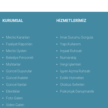
KURUMSAL
HİZMETLERİMİZ
Meclis Kararları
İmar Durumu Sorgula
Faaliyet Raporları
Yapı Kullanım
Meclis Üyeleri
İnşaat Ruhsatı
Belediye Personeli
Numarataj
Muhtarlar
Vergi İşlemleri
Güncel Duyurular
İşyeri Açma Ruhsatı
Güncel İhaleler
Evlilik Hizmetleri
Güncel İlanlar
Otobüs Seferleri
Etkinlikler
Psikolojik Danışmanlık
Foto Galeri
Video Galeri