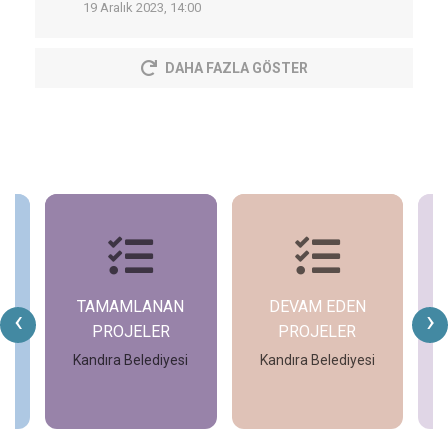
19 Aralık 2023, 14:00
DAHA FAZLA GÖSTER
TAMAMLANAN
DEVAM EDEN
‹
›
PROJELER
PROJELER
i
Kandıra Belediyesi
Kandıra Belediyesi
İncele
İncele