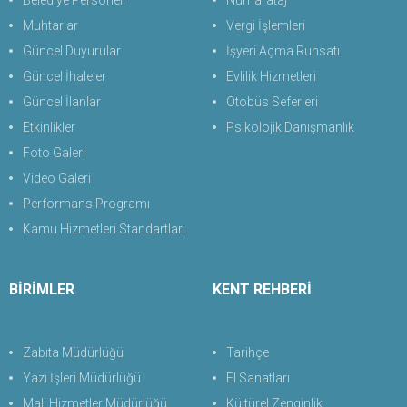
Belediye Personeli
Numarataj
Muhtarlar
Vergi İşlemleri
Güncel Duyurular
İşyeri Açma Ruhsatı
Güncel İhaleler
Evlilik Hizmetleri
Güncel İlanlar
Otobüs Seferleri
Etkinlikler
Psikolojik Danışmanlık
Foto Galeri
Video Galeri
Performans Programı
Kamu Hizmetleri Standartları
BİRİMLER
KENT REHBERİ
Zabıta Müdürlüğü
Tarihçe
Yazı İşleri Müdürlüğü
El Sanatları
Mali Hizmetler Müdürlüğü
Kültürel Zenginlik