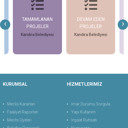
TAMAMLANAN
DEVAM EDEN
‹
›
PROJELER
PROJELER
i
Kandıra Belediyesi
Kandıra Belediyesi
İncele
İncele
KURUMSAL
HİZMETLERİMİZ
Meclis Kararları
İmar Durumu Sorgula
Faaliyet Raporları
Yapı Kullanım
Meclis Üyeleri
İnşaat Ruhsatı