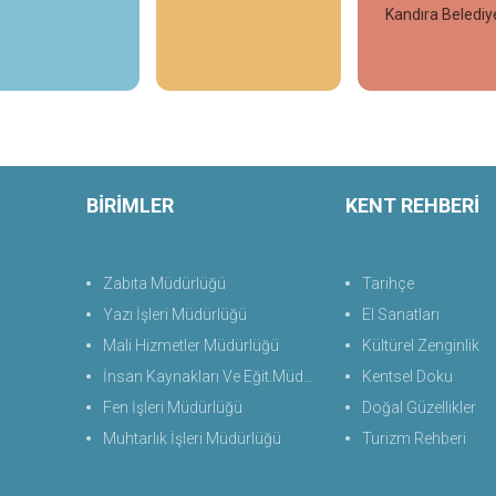
Kandıra Belediy
İncele
İncele
İncele
BİRİMLER
KENT REHBERİ
Zabıta Müdürlüğü
Tarihçe
Yazı İşleri Müdürlüğü
El Sanatları
Mali Hizmetler Müdürlüğü
Kültürel Zenginlik
İnsan Kaynakları Ve Eğit.Müdürlüğü
Kentsel Doku
Fen İşleri Müdürlüğü
Doğal Güzellikler
Muhtarlık İşleri Müdürlüğü
Turizm Rehberi