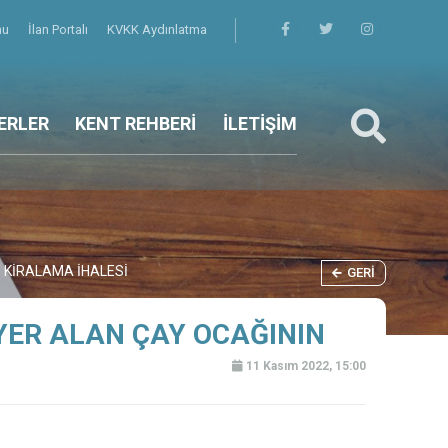
mu
İlan Portalı
KVKK Aydınlatma
ERLER
KENT REHBERİ
İLETİŞİM
N KİRALAMA İHALESİ
GERI
 YER ALAN ÇAY OCAĞININ
11 Kasım 2022, 15:00