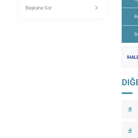
Başkana Sor
İ
S
İHAL
DIĞ