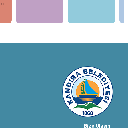
esi
İncele
İncele
Bize Ulaşın