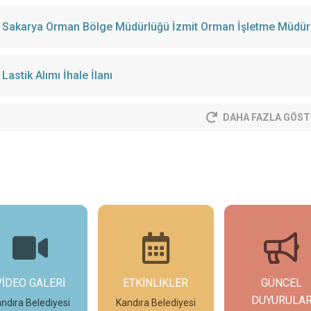
Sakarya Orman Bölge Müdürlüğü İzmit Orman İşletme Müdürlü
Lastik Alımı İhale İlanı
DAHA FAZLA GÖST
VİDEO GALERİ
ETKİNLİKLER
GÜNCEL
DUYURULA
ndıra Belediyesi
Kandıra Belediyesi