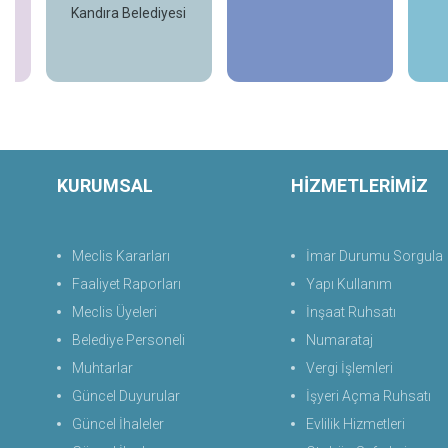
Kandıra Belediyesi
İncele
İncele
KURUMSAL
HİZMETLERİMİZ
Meclis Kararları
İmar Durumu Sorgula
Faaliyet Raporları
Yapı Kullanım
Meclis Üyeleri
İnşaat Ruhsatı
Belediye Personeli
Numarataj
Muhtarlar
Vergi İşlemleri
Güncel Duyurular
İşyeri Açma Ruhsatı
Güncel İhaleler
Evlilik Hizmetleri