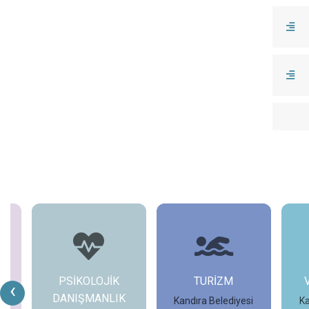
ER
PSİKOLOJİK
TURİZM
‹
DANIŞMANLIK
i
Kandıra Belediyesi
Ka