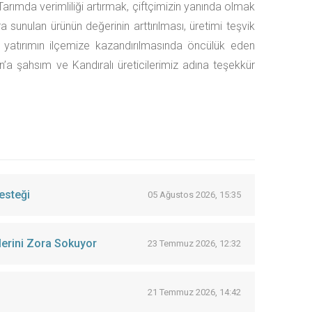
Tarımda verimliliği artırmak, çiftçimizin yanında olmak
sunulan ürünün değerinin arttırılması, üretimi teşvik
atırımın ilçemize kazandırılmasında öncülük eden
’a şahsım ve Kandıralı üreticilerimiz adına teşekkür
esteği
05 Ağustos 2026, 15:35
lerini Zora Sokuyor
23 Temmuz 2026, 12:32
21 Temmuz 2026, 14:42