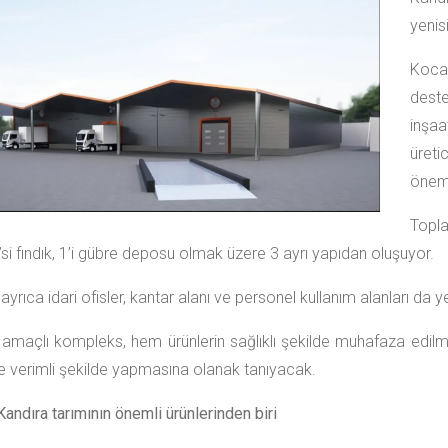
yenis
Kocae
dest
inşa
üreti
öneml
Topl
’si fındık, 1’i gübre deposu olmak üzere 3 ayrı yapıdan oluşuyor.
ayrıca idari ofisler, kantar alanı ve personel kullanım alanları da y
amaçlı kompleks, hem ürünlerin sağlıklı şekilde muhafaza edilme
e verimli şekilde yapmasına olanak tanıyacak.
Kandıra tarımının önemli ürünlerinden biri