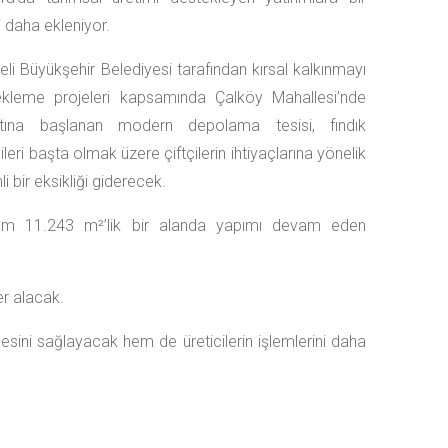
i daha ekleniyor.
li Büyükşehir Belediyesi tarafından kırsal kalkınmayı
ekleme projeleri kapsamında Çalköy Mahallesi’nde
atına başlanan modern depolama tesisi, fındık
cileri başta olmak üzere çiftçilerin ihtiyaçlarına yönelik
i bir eksikliği giderecek.
am 11.243 m²’lik bir alanda yapımı devam eden
er alacak.
sini sağlayacak hem de üreticilerin işlemlerini daha