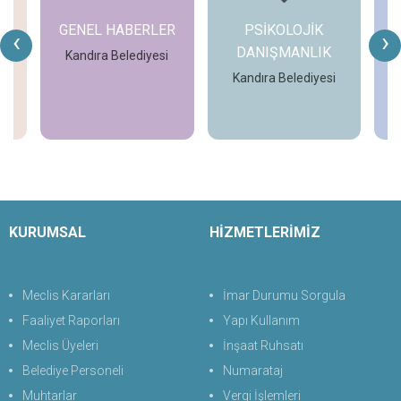
GENEL HABERLER
PSİKOLOJİK
‹
›
DANIŞMANLIK
Kandıra Belediyesi
i
Kandıra Belediyesi
İncele
İncele
KURUMSAL
HİZMETLERİMİZ
Meclis Kararları
İmar Durumu Sorgula
Faaliyet Raporları
Yapı Kullanım
Meclis Üyeleri
İnşaat Ruhsatı
Belediye Personeli
Numarataj
Muhtarlar
Vergi İşlemleri