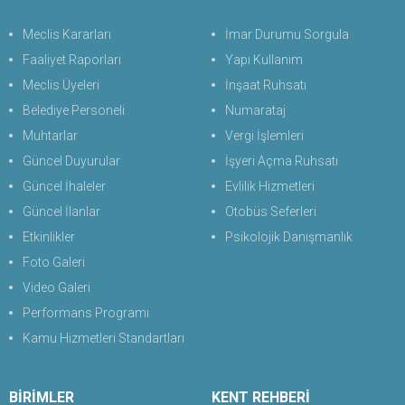
Meclis Kararları
İmar Durumu Sorgula
Faaliyet Raporları
Yapı Kullanım
Meclis Üyeleri
İnşaat Ruhsatı
Belediye Personeli
Numarataj
Muhtarlar
Vergi İşlemleri
Güncel Duyurular
İşyeri Açma Ruhsatı
Güncel İhaleler
Evlilik Hizmetleri
Güncel İlanlar
Otobüs Seferleri
Etkinlikler
Psikolojik Danışmanlık
Foto Galeri
Video Galeri
Performans Programı
Kamu Hizmetleri Standartları
BİRİMLER
KENT REHBERİ